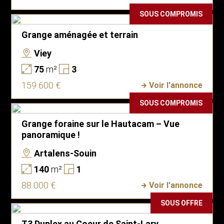
SOUS COMPROMIS
Grange aménagée et terrain
Viey
75
m²
3
159 600 €
Voir l'annonce
SOUS COMPROMIS
Grange foraine sur le Hautacam – Vue
panoramique !
Artalens-Souin
140
m²
1
88 000 €
Voir l'annonce
SOUS OFFRE
T3 Duplex au Coeur de Saint-Lary