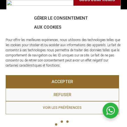
PEYRAGUDES : Superbe appartement 6
personnes
GÉRER LE CONSENTEMENT
AUX COOKIES
Germ
48
m²
2
Pour offrir les meilleures expériences, nous utilisons des technologies telles que
les cookies pour stocker et/ou accéder aux informations des appareils. Le fait de
148 000 €
Voir l'annonce
consentir à ces technologies nous permettra de traiter des données telles que le
comportement de navigation ou les ID uniques sur ce site. Le fait de ne pas
SOUS OFFRE
consentir ou de retirer son consentement peut avoir un effet négatif sur
certaines caractéristiques et fonctions.
Maison Bien Exposée avec Vue et Garage
Guchen
ACCEPTER
90
m²
4
REFUSER
307 400 €
Voir l'annonce
SOUS COMPROMIS
VOIR LES PRÉFÉRENCES
Grange Authentique à Rénover