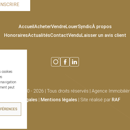
INSCRIRE
Accueil
Acheter
Vendre
Louer
Syndic
À propos
Honoraires
Actualités
Contact
Vendu
Laisser un avis client
s cookies
es
 navigation
tement peut
rénées © 2020 - 2026 | Tous droits réservés | Agence Immobili
Infos légales
|
Mentions légales
| Site réalisé par
RAF
ÉFÉRENCES