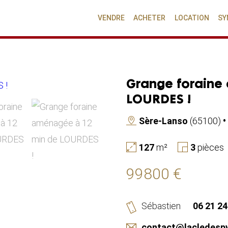
VENDRE
ACHETER
LOCATION
SY
Grange foraine
LOURDES !
Sère-Lanso
(65100)
•
127
m²
3
pièces
99800 €
Sébastien
06 21 24
contact@lacledesp