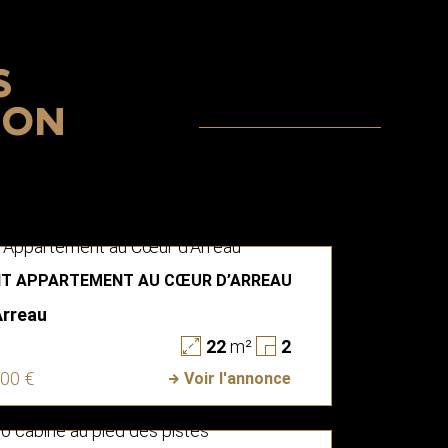
S
ION
IT APPARTEMENT AU CŒUR D’ARREAU
Arreau
22
m²
2
000 €
Voir l'annonce