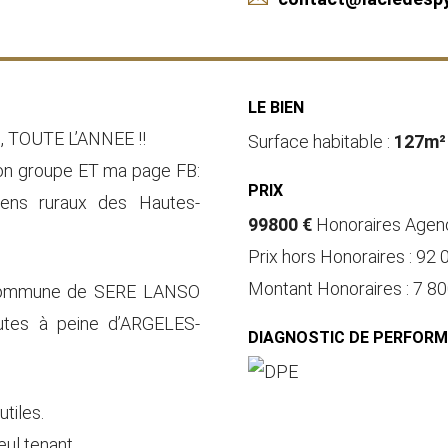
LE BIEN
 TOUTE L’ANNEE !!
Surface habitable :
127m²
mon groupe ET ma page FB:
PRIX
iens ruraux des Hautes-
99800 €
Honoraires Agenc
Prix hors Honoraires : 92 
Montant Honoraires : 7 80
a commune de SERE LANSO
tes à peine d’ARGELES-
DIAGNOSTIC DE PERFOR
tiles.
eul tenant.