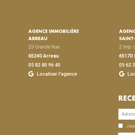
AGENCE IMMOBILIÈRE
AGENC
ARREAU
SAINT
23 Grande Rue
2 Imp. 
65240 Arreau
65170 
05 82 80 96 40
05 62 3
Localiser l'agence
Loc
REC
J'acc