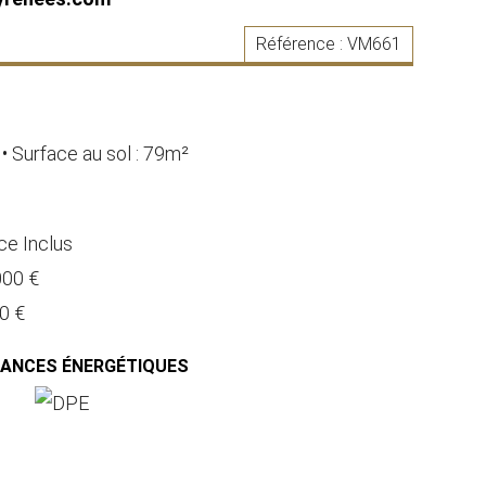
Référence :
VM661
• Surface au sol : 79m²
e Inclus
000 €
0 €
MANCES ÉNERGÉTIQUES