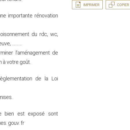
IMPRIMER
COPIER 
une importante rénovation
 cloisonnement du rdc, wc,
 neuve, ………
terminer l’aménagement de
en à votre goût.
règlementation de la Loi
mises.
ce bien est exposé sont
es. gouv. fr