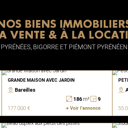
NOS BIENS IMMOBILIER
LA VENTE & À LA LOCAT
PYRÉNÉES, BIGORRE ET PIÉMONT PYRÉNÉEN
GRANDE MAISON AVEC JARDIN
PET
Bareilles
186
m²
9
177 000 €
55 
Voir l'annonce