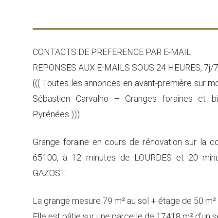
CONTACTS DE PREFERENCE PAR E-MAIL
REPONSES AUX E-MAILS SOUS 24 HEURES, 7j/7,
((( Toutes les annonces en avant-première sur 
Sébastien Carvalho – Granges foraines et b
Pyrénées )))
Grange foraine en cours de rénovation sur l
65100, à 12 minutes de LOURDES et 20 minu
GAZOST.
La grange mesure 79 m² au sol + étage de 50 m² u
Elle est bâtie sur une parcelle de 17418 m² d’un s