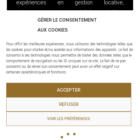
expériences en gestion locative,
administration et comptabilité immobilière,
GÉRER LE CONSENTEMENT
j’ai acquis une vision complète du
AUX COOKIES
fonctionnement d’une agence et développé
un vrai sens du service client. Aujourd’hui, je
Pour offrir les meilleures expériences, nous utilisons des technologies telles que
les cookies pour stocker et/ou accéder aux informations des appareils. Le fait de
suis heureuse de rejoindre La clé des
consentir à ces technologies nous permettra de traiter des données telles que le
comportement de navigation ou les ID uniques sur ce site. Le fait de ne pas
Pyrénées - Immobilier en tant que
consentir ou de retirer son consentement peut avoir un effet négatif sur
Gestionnaire locative et Assistante
certaines caractéristiques et fonctions.
commerciale, avec enthousiasme, sérieux et
ACCEPTER
envie de m’investir pleinement dans cette
nouvelle aventure.
REFUSER
VOIR LES PRÉFÉRENCES
Saint Lary
Contactez-nous