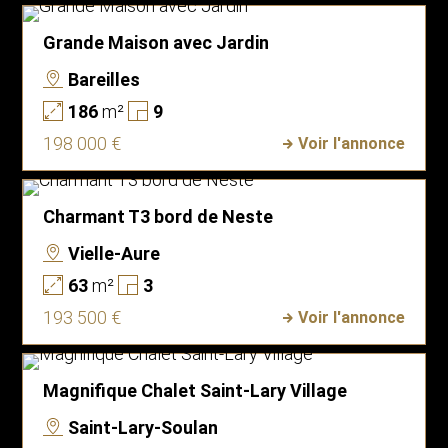
Grande Maison avec Jardin
Bareilles
186
m²
9
198 000 €
Voir l'annonce
Charmant T3 bord de Neste
Vielle-Aure
63
m²
3
193 500 €
Voir l'annonce
Magnifique Chalet Saint-Lary Village
Saint-Lary-Soulan