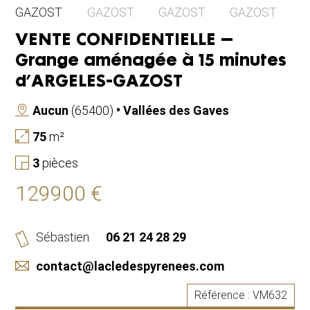
VENTE CONFIDENTIELLE –
Grange aménagée à 15 minutes
d’ARGELES-GAZOST
Aucun
(65400)
• Vallées des Gaves
75
m²
3
pièces
129900 €
Sébastien
06 21 24 28 29
contact@lacledespyrenees.com
Référence :
VM632