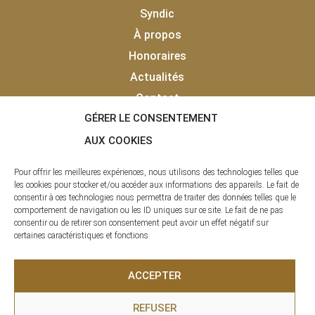
Syndic
À propos
Honoraires
Actualités
Contact
GÉRER LE CONSENTEMENT
Vendu
Laisser un avis client
AUX COOKIES
Pour offrir les meilleures expériences, nous utilisons des technologies telles que
les cookies pour stocker et/ou accéder aux informations des appareils. Le fait de
consentir à ces technologies nous permettra de traiter des données telles que le
comportement de navigation ou les ID uniques sur ce site. Le fait de ne pas
consentir ou de retirer son consentement peut avoir un effet négatif sur
certaines caractéristiques et fonctions.
La clé des Pyrénées © 2020 - 2026 | Tous droits réservés |
ACCEPTER
Agence Immobilière – SAS LCDP
REFUSER