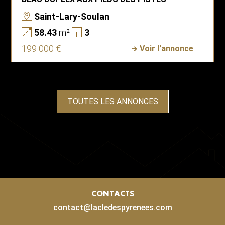
Saint-Lary-Soulan
58.43
m²
3
199 000 €
Voir l'annonce
TOUTES LES ANNONCES
CONTACTS
contact@lacledespyrenees.com