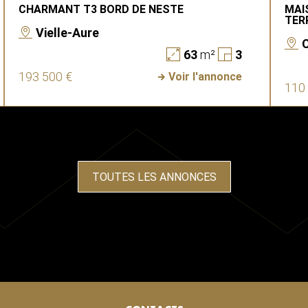
CHARMANT T3 BORD DE NESTE
MAI
TER
Vielle-Aure
63
m²
3
193 500 €
Voir l'annonce
110
TOUTES LES ANNONCES