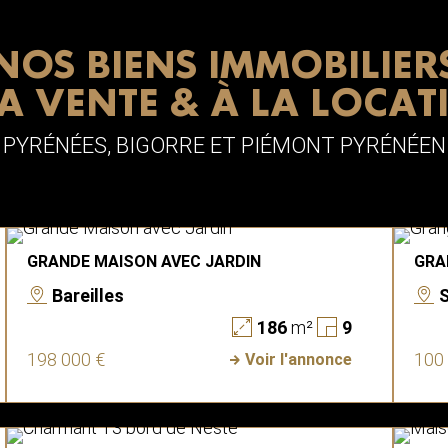
NOS BIENS IMMOBILIER
LA VENTE & À LA LOCAT
PYRÉNÉES, BIGORRE ET PIÉMONT PYRÉNÉEN
GRANDE MAISON AVEC JARDIN
GRA
Bareilles
186
m²
9
198 000 €
100
Voir l'annonce