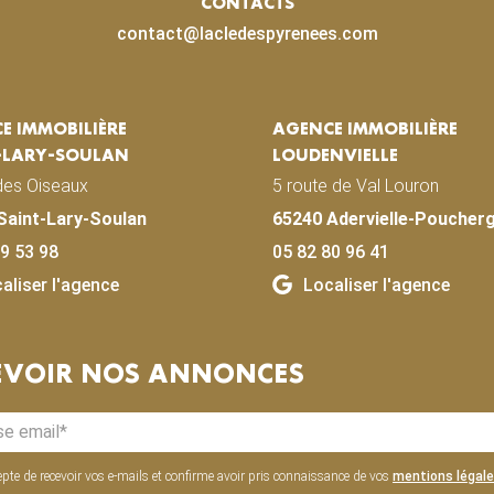
CONTACTS
contact@lacledespyrenees.com
E IMMOBILIÈRE
AGENCE IMMOBILIÈRE
-LARY-SOULAN
LOUDENVIELLE
des Oiseaux
5 route de Val Louron
Saint-Lary-Soulan
65240 Adervielle-Poucher
9 53 98
05 82 80 96 41
aliser l'agence
Localiser l'agence
EVOIR NOS ANNONCES
epte de recevoir vos e-mails et confirme avoir pris connaissance de vos
mentions légal