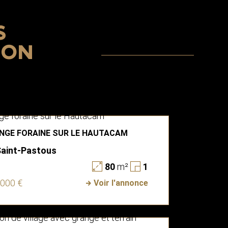
S
ION
NGE FORAINE SUR LE HAUTACAM
Saint-Pastous
80
m²
1
 000 €
Voir l'annonce