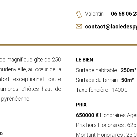
Valentin
06 68 06 2
contact@lacledesp
ce magnifique gîte de 250
LE BIEN
udenvielle, au cœur de la
Surface habitable :
250m²
fort exceptionnel, cette
Surface du terrain :
50m²
chambres d’hôtes haut de
Taxe foncière : 1400€
é pyrénéenne.
PRIX
650000 €
Honoraires Age
Prix hors Honoraires : 62
ux.
Montant Honoraires : 25 