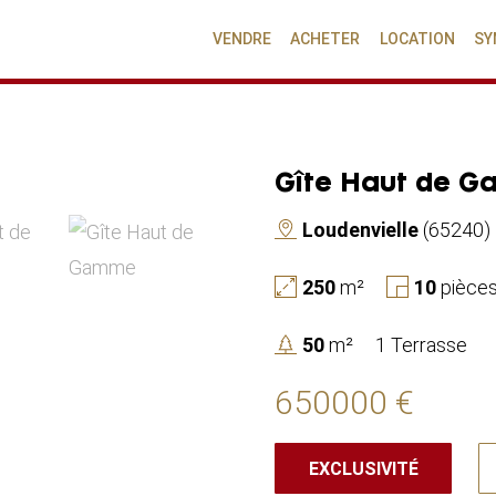
VENDRE
ACHETER
LOCATION
SY
Gîte Haut de 
Loudenvielle
(65240)
250
m²
10
pièce
50
m²
1 Terrasse
650000 €
EXCLUSIVITÉ