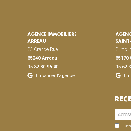
AGENCE IMMOBILIÈRE
AGENC
ARREAU
SAINT
23 Grande Rue
2 Imp. 
65240 Arreau
65170 
05 82 80 96 40
05 62 3
Localiser l'agence
Loc
REC
J'acc