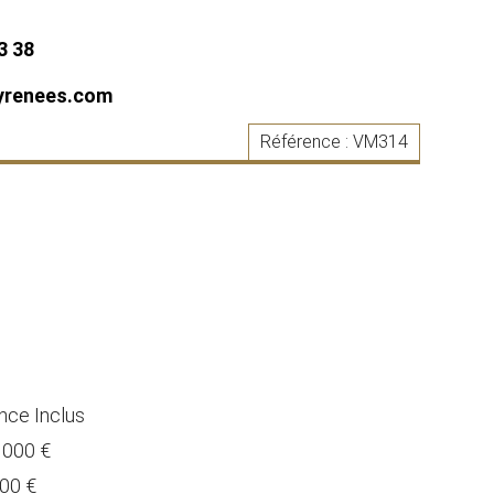
3 38
yrenees.com
Référence :
VM314
nce Inclus
5 000 €
000 €