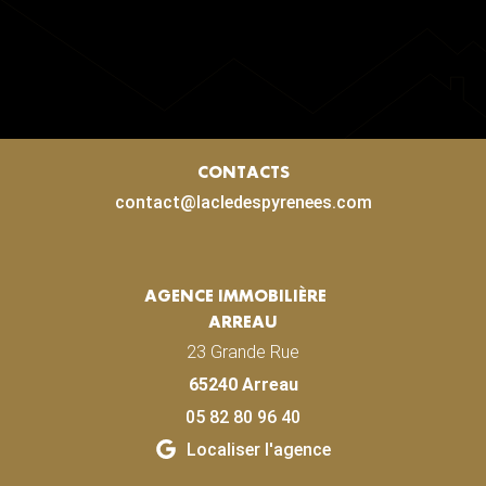
CONTACTS
contact@lacledespyrenees.com
AGENCE IMMOBILIÈRE
ARREAU
23 Grande Rue
65240 Arreau
05 82 80 96 40
Localiser l'agence