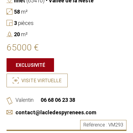
Ilhet
(65410)
• Vallée de la Neste
58
m²
3
pièces
20
m²
65000 €
EXCLUSIVITÉ
VISITE VIRTUELLE
Valentin
06 68 06 23 38
contact@lacledespyrenees.com
Référence :
VM293