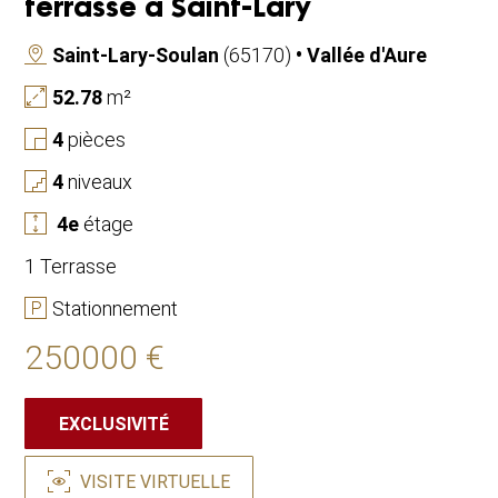
terrasse à Saint-Lary
Saint-Lary-Soulan
(65170)
• Vallée d'Aure
52.78
m²
4
pièces
4
niveaux
4
e
étage
1 Terrasse
Stationnement
250000 €
EXCLUSIVITÉ
VISITE VIRTUELLE