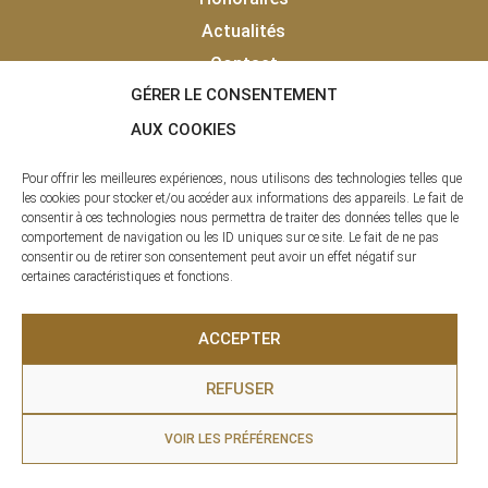
Actualités
Contact
GÉRER LE CONSENTEMENT
Vendu
Laisser un avis client
AUX COOKIES
Pour offrir les meilleures expériences, nous utilisons des technologies telles que
les cookies pour stocker et/ou accéder aux informations des appareils. Le fait de
consentir à ces technologies nous permettra de traiter des données telles que le
comportement de navigation ou les ID uniques sur ce site. Le fait de ne pas
consentir ou de retirer son consentement peut avoir un effet négatif sur
certaines caractéristiques et fonctions.
La clé des Pyrénées © 2020 - 2026 | Tous droits réservés |
ACCEPTER
Agence Immobilière – SAS LCDP
REFUSER
Infos légales
|
Mentions légales
| Site réalisé par
RAF
VOIR LES PRÉFÉRENCES