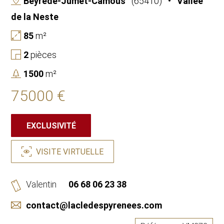
Beyrède-Jumet-Camous
(65410)
• Vallée
de la Neste
85
m²
2
pièces
1500
m²
75000 €
EXCLUSIVITÉ
VISITE VIRTUELLE
Valentin
06 68 06 23 38
contact@lacledespyrenees.com