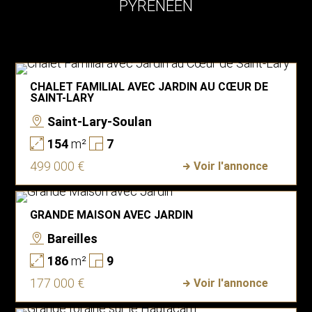
PYRÉNÉEN
CHALET FAMILIAL AVEC JARDIN AU CŒUR DE
SAINT-LARY
Saint-Lary-Soulan
154
m²
7
499 000 €
Voir l'annonce
GRANDE MAISON AVEC JARDIN
Bareilles
186
m²
9
177 000 €
Voir l'annonce