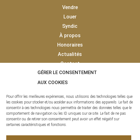
Vendre
Louer
Syndic
À propos
Honoraires
Actualités
Contact
GÉRER LE CONSENTEMENT
Vendu
Laisser un avis client
AUX COOKIES
Pour offrir les meilleures expériences, nous utilisons des technologies telles que
les cookies pour stocker et/ou accéder aux informations des appareils. Le fait de
consentir à ces technologies nous permettra de traiter des données telles que le
comportement de navigation ou les ID uniques sur ce site. Le fait de ne pas
consentir ou de retirer son consentement peut avoir un effet négatif sur
certaines caractéristiques et fonctions.