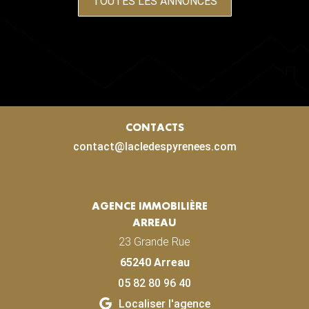
TOUTES LES ANNONCES
CONTACTS
contact@lacledespyrenees.com
AGENCE IMMOBILIÈRE
ARREAU
23 Grande Rue
65240 Arreau
05 82 80 96 40
Localiser l'agence