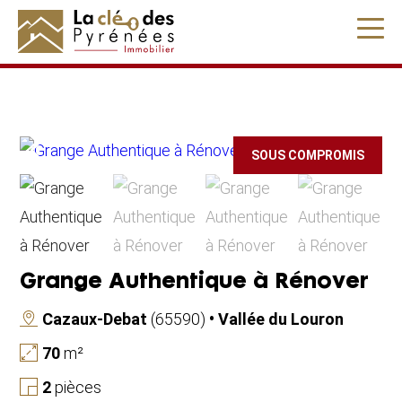
" />
SOUS COMPROMIS
Grange Authentique à Rénover
Cazaux-Debat
(65590)
• Vallée du Louron
70
m²
2
pièces