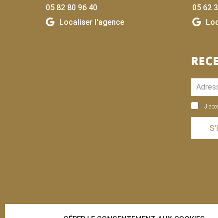
05 82 80 96 40
05 62 3
Localiser l'agence
Loc
REC
J'acc
S'