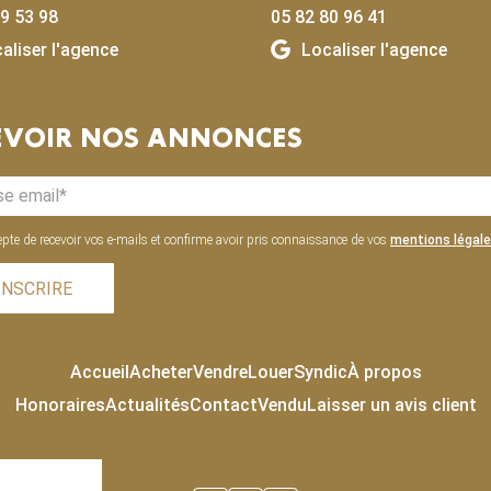
9 53 98
05 82 80 96 41
aliser l'agence
Localiser l'agence
EVOIR NOS ANNONCES
epte de recevoir vos e-mails et confirme avoir pris connaissance de vos
mentions légal
INSCRIRE
Accueil
Acheter
Vendre
Louer
Syndic
À propos
Honoraires
Actualités
Contact
Vendu
Laisser un avis client