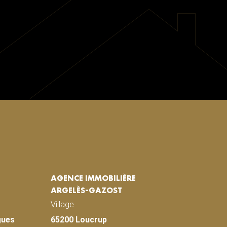
AGENCE IMMOBILIÈRE
ARGELÈS-GAZOST
Village
gues
65200 Loucrup