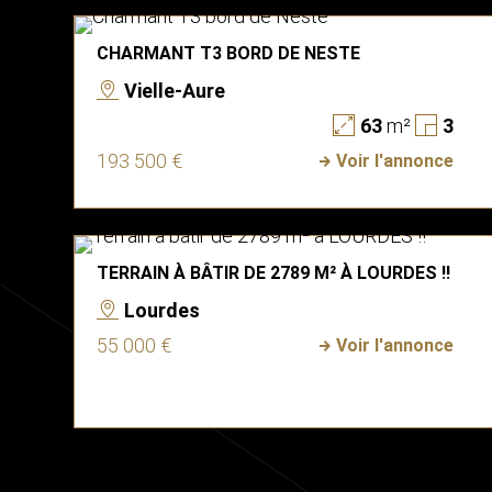
CHARMANT T3 BORD DE NESTE
Vielle-Aure
63
m²
3
193 500 €
Voir l'annonce
TERRAIN À BÂTIR DE 2789 M² À LOURDES !!
Lourdes
55 000 €
Voir l'annonce