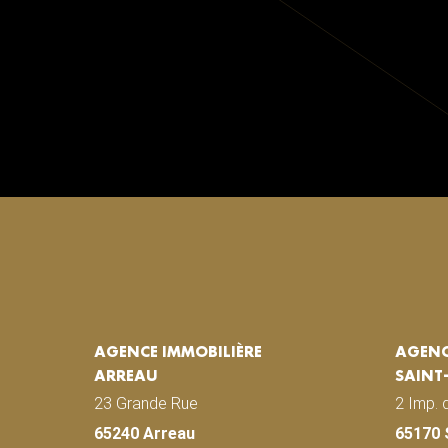
AGENCE IMMOBILIÈRE
AGENC
ARREAU
SAINT
23 Grande Rue
2 Imp. 
65240 Arreau
65170 