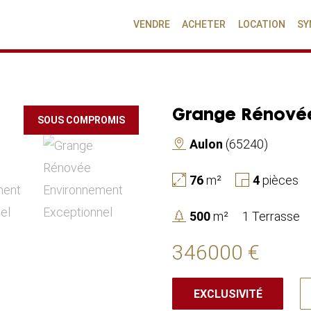
VENDRE
ACHETER
LOCATION
SY
Grange Rénovée
SOUS COMPROMIS
Aulon
(65240)
76
m²
4
pièces
500
m²
1 Terrasse
346000 €
EXCLUSIVITÉ