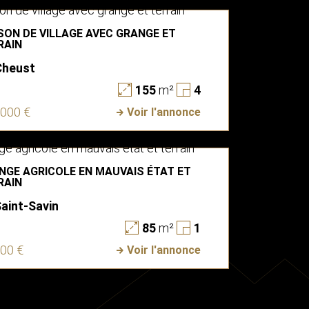
SON DE VILLAGE AVEC GRANGE ET
RAIN
Cheust
155
m²
4
 000 €
Voir l'annonce
NGE AGRICOLE EN MAUVAIS ÉTAT ET
RAIN
aint-Savin
85
m²
1
000 €
Voir l'annonce