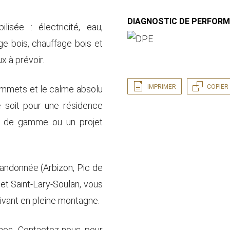
DIAGNOSTIC DE PERFOR
lisée : électricité, eau,
ge bois, chauffage bois et
x à prévoir.
IMPRIMER
COPIER 
sommets et le calme absolu
e soit pour une résidence
aut de gamme ou un projet
 randonnée (Arbizon, Pic de
 et Saint-Lary-Soulan, vous
 vivant en pleine montagne.
rmes. Contactez-nous pour