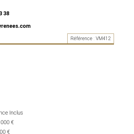
3 38
yrenees.com
Référence :
VM412
²
nce Inclus
5 000 €
000 €