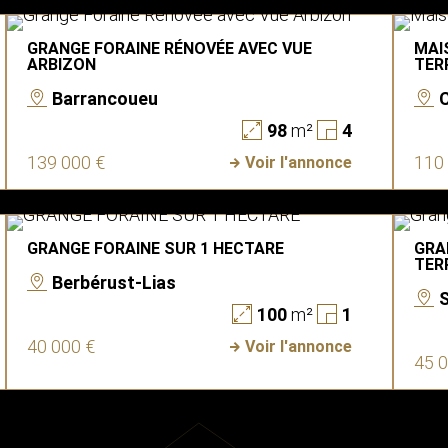
GRANGE FORAINE RÉNOVÉE AVEC VUE
MAI
ARBIZON
TER
Barrancoueu
98
m²
4
139 000 €
110
Voir l'annonce
GRANGE FORAINE SUR 1 HECTARE
GRA
TER
Berbérust-Lias
S
100
m²
1
40 000 €
Voir l'annonce
45 