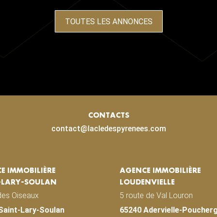
TOUTES LES ANNONCES
CONTACTS
contact@lacledespyrenees.com
E IMMOBILIÈRE
AGENCE IMMOBILIÈRE
-LARY-SOULAN
LOUDENVIELLE
des Oiseaux
5 route de Val Louron
Saint-Lary-Soulan
65240 Adervielle-Poucher