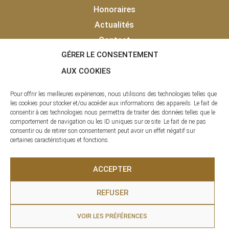
Honoraires
Actualités
Contact
GÉRER LE CONSENTEMENT
Vendu
Laisser un avis client
AUX COOKIES
Pour offrir les meilleures expériences, nous utilisons des technologies telles que
les cookies pour stocker et/ou accéder aux informations des appareils. Le fait de
consentir à ces technologies nous permettra de traiter des données telles que le
comportement de navigation ou les ID uniques sur ce site. Le fait de ne pas
consentir ou de retirer son consentement peut avoir un effet négatif sur
certaines caractéristiques et fonctions.
La clé des Pyrénées © 2020 - 2026 | Tous droits réservés |
ACCEPTER
Agence Immobilière – SAS LCDP
REFUSER
Infos légales
|
Mentions légales
| Site réalisé par
RAF
VOIR LES PRÉFÉRENCES