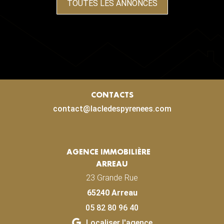
TOUTES LES ANNONCES
CONTACTS
contact@lacledespyrenees.com
AGENCE IMMOBILIÈRE
ARREAU
23 Grande Rue
65240 Arreau
05 82 80 96 40
Localiser l'agence