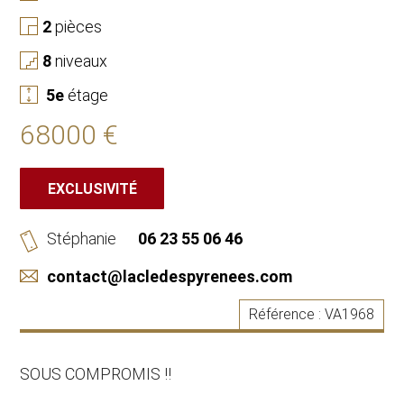
2
pièces
8
niveaux
5
e
étage
68000 €
EXCLUSIVITÉ
Stéphanie
06 23 55 06 46
contact@lacledespyrenees.com
Référence :
VA1968
SOUS COMPROMIS !!