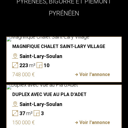
PYRÉNÉES, BIGORRE ET PIÉMONT
PYRÉNÉEN
MAGNIFIQUE CHALET SAINT-LARY VILLAGE
Saint-Lary-Soulan
223
m²
10
748 000 €
Voir l'annonce
DUPLEX AVEC VUE AU PLA D’ADET
Saint-Lary-Soulan
37
m²
3
150 000 €
Voir l'annonce