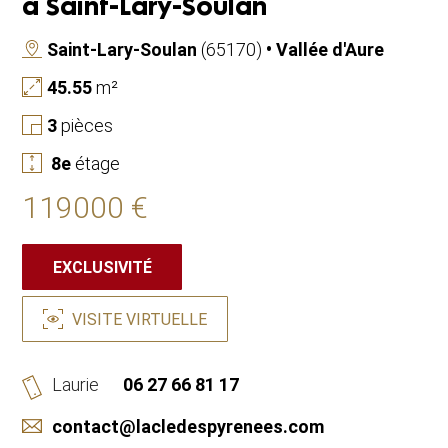
à Saint-Lary-Soulan
Saint-Lary-Soulan
(65170)
• Vallée d'Aure
45.55
m²
3
pièces
8
e
étage
119000 €
EXCLUSIVITÉ
VISITE VIRTUELLE
Laurie
06 27 66 81 17
contact@lacledespyrenees.com