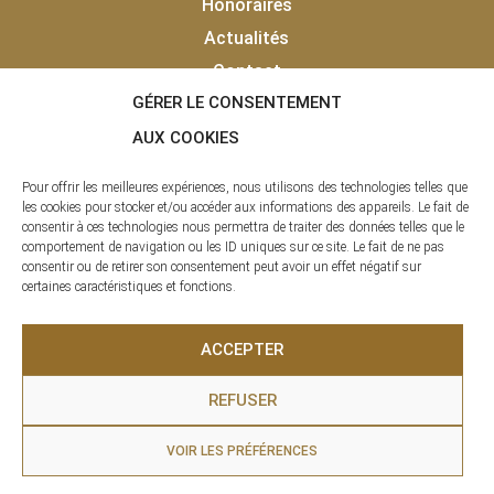
Honoraires
Actualités
Contact
GÉRER LE CONSENTEMENT
Vendu
Laisser un avis client
AUX COOKIES
Pour offrir les meilleures expériences, nous utilisons des technologies telles que
les cookies pour stocker et/ou accéder aux informations des appareils. Le fait de
consentir à ces technologies nous permettra de traiter des données telles que le
comportement de navigation ou les ID uniques sur ce site. Le fait de ne pas
consentir ou de retirer son consentement peut avoir un effet négatif sur
certaines caractéristiques et fonctions.
La clé des Pyrénées © 2020 - 2026 | Tous droits réservés |
ACCEPTER
Agence Immobilière – SAS LCDP
REFUSER
Infos légales
|
Mentions légales
| Site réalisé par
RAF
VOIR LES PRÉFÉRENCES